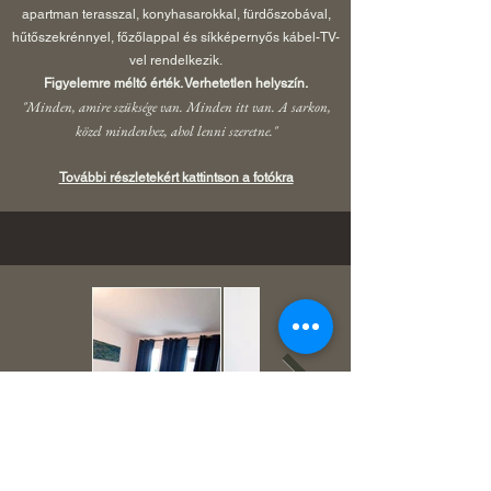
apartman terasszal, konyhasarokkal, fürdőszobával,
hűtőszekrénnyel, főzőlappal és síkképernyős kábel-TV-
vel rendelkezik.
Figyelemre méltó érték. Verhetetlen helyszín.
"Minden, amire szüksége van. Minden itt van. A sarkon,
közel mindenhez, ahol lenni szeretne."
További részletekért kattintson a fotókra