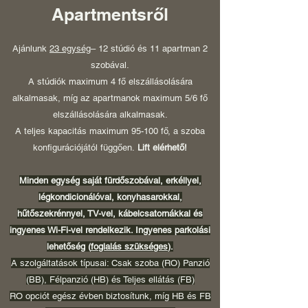
Apartmentsről
Ajánlunk
23 egység
– 12 stúdió és 11 apartman 2
szobával.
A stúdiók maximum 4 fő elszállásolására
alkalmasak, míg az apartmanok maximum 5/6 fő
elszállásolására alkalmasak.
A teljes kapacitás maximum 95-100 fő, a szoba
konfigurációjától függően.
Lift elérhető!
Minden egység saját fürdőszobával, erkéllyel,
légkondicionálóval, konyhasarokkal,
hűtőszekrénnyel, TV-vel, kábelcsatornákkal és
ingyenes Wi-Fi-vel rendelkezik. Ingyenes parkolási
lehetőség (
foglalás szükséges
).
A szolgáltatások típusai: Csak szoba (RO) Panzió
(BB), Félpanzió (HB) és Teljes ellátás (FB)
RO opciót egész évben biztosítunk, míg HB és FB