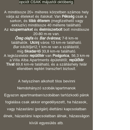
opciót CSAK májustól októberig.
A mindössze 20+ méteres körzetben számos hely
várja az ételeket és italokat. Van
Pékség
csak a
sarkon, és
több étterem
(megfizethető vagy
exkluzív) mindössze 40 méterre található.
Az
szupermarket
és
élelmiszerbolt
bolt mindössze
20-80 m-re van.
Öreg olajfa
és
Bar óvárosa;
7-8 km-re
találhatók.
Ulcinj
város 13 km-re található.
Bar kikötője
12,1 km-re van a szállástól,
míg
Skadar-tó
33,8 km-re található.
A legközelebbi
repülőtér
van
Podgorica
, 56,3 km-re
a Villa Alba Apartments épületétől;
repülőtér
Tivat
69,6 km-re található, és a szálláshely felár
ellenében reptéri transzfert biztosít.
A helyszínen alkoholt tilos bevinni
Nemdohányzó szobák/apartmanok
Egyazon apartmanban/szobában tartózkodó párok
foglalása csak akkor engedélyezett, ha házasok,
vagy házastársi (polgári) élettársi kapcsolatban
élnek, házastársi kapcsolatban állnak, házasságon
kívüli egyesülés atb.