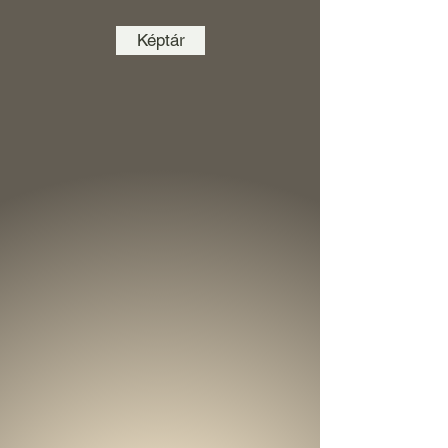
Képtár