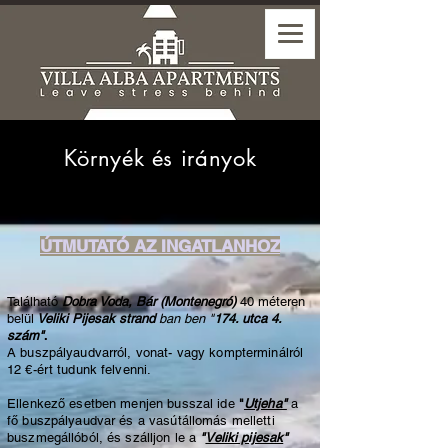
Környék és irányok
ÚTMUTATÓ AZ INGATLANHOZ
Található
Do
bra Voda, Bár (Montenegró)
40 méteren
belül
Veliki Pijesak strand
ban ben "
174. utca 4.
.
szám"
A buszpályaudvarról, vonat- vagy kompterminálról
12 €-ért tudunk felvenni.
Ellenkező esetben menjen busszal ide
"
Utjeha"
a
fő buszpályaudvar és a vasútállomás melletti
buszmegállóból, és szálljon le a
"
Veliki pijesak
"