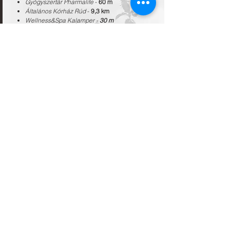
Gyógyszertár Pharmalife
-
60 m
Általános Kórház
Rúd
-
9,3 km
Wellness&Spa Kalamper -
30 m
LC Waikiki vásárlás
-
10,6 km
Bársétány
-
11 km
vila.alba@outlook.com