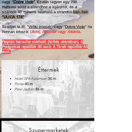
vagy
"
Dobre Vode
"
. Ezután tegyen egy 700
méteres sétát a strandhoz a kijárattól, és a
szálloda 40 méterre található a strandtól.
ban,-ben
"ULICA 174"
.
Szálljon le itt: "
Veliki pijesak
" vagy "
Dobre Vode
" ha
honnan érkezik
Ulcinj, Shkodër vagy Albánia
.
Reptéri transzfer elérhető (térítés ellenében). A
Podgoricai repülőtér 60 euró; A Tivati repülőtér 65
euró.
Éttermek
Hotel SPA Kalamper
-
30 m
Ponta
-
90 m
Plavi Jadran
-
85 m
Szupermarketek