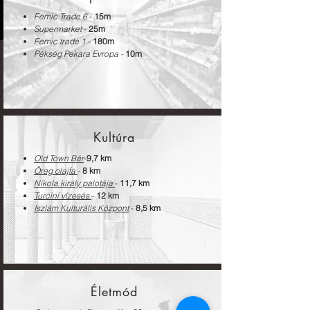
Femic Trade 6
-
15m
Supermarket
-
25m
Femic trade 1
-
180m
Pékség Pekara Evropa -
10m
Kultúra
Old Town Bár
-
9,7 km
Öreg olajfa
-
8 km
Nikola király palotája
-
11,7 km
Turcini vízesés
-
12 km
Iszlám Kulturális Központ
-
8,5 km
Életmód