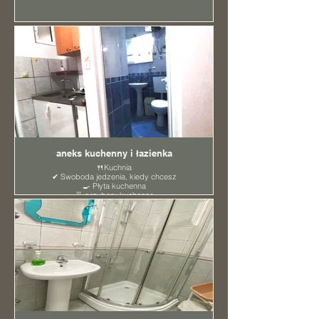
aneks kuchenny i łazienka
🍴Kuchnia
✔ Swoboda jedzenia, kiedy chcesz
🍳 Płyta kuchenna
🍜 przybory kuchenne
- Czajnik elektryczny
◻ Lodówka