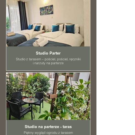
telewizor z płaskim ekranem i dostępem do
kanałów kablowych.
Studio Parter
Studio z tarasem – pościel, pościel, ręczniki
i narzuty na parterze
Studio na parterze - taras
Piękny wygląd ogrodu z tarasem