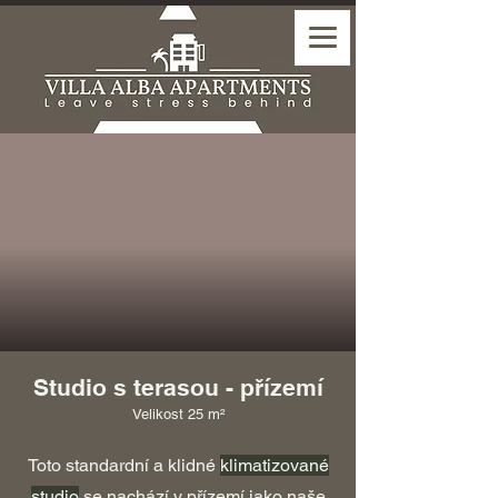
Studio s terasou - přízemí
Velikost 25 m²
Toto standardní a klidné
klimatizované
studio
se nachází v přízemí jako naše