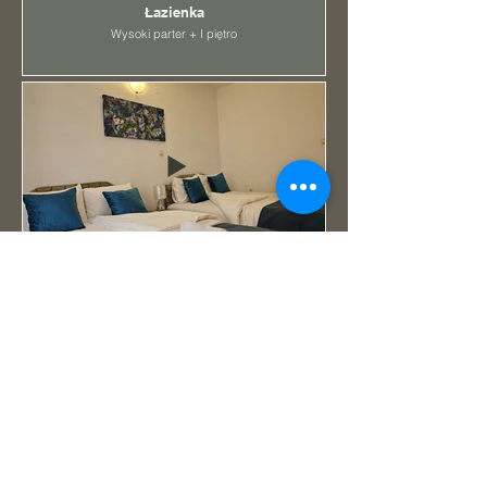
Łazienka
Wysoki parter + I piętro
Studio na parterze - taras nr 2
Znajduje się na parterze i składa się z 2
łóżek typu queen-size.