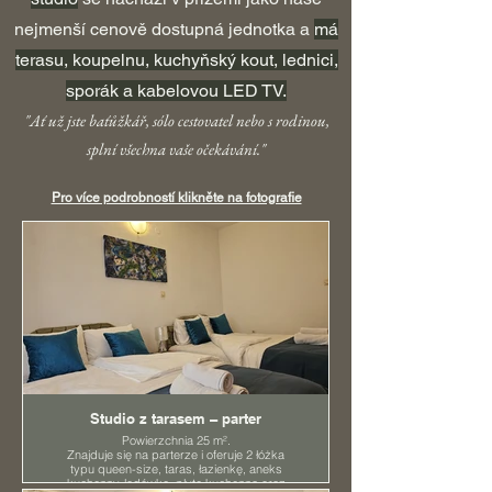
nejmenší cenově dostupná jednotka a
má
terasu, koupelnu, kuchyňský kout, lednici,
sporák a kabelovou LED TV.
"Ať už jste baťůžkář, sólo cestovatel nebo s rodinou,
splní všechna vaše očekávání."
Pro více podrobností klikněte na fotografie
Studio z tarasem – parter
Powierzchnia 25 m².
Znajduje się na parterze i oferuje 2 łóżka
typu queen-size, taras, łazienkę, aneks
kuchenny, lodówkę, płytę kuchenną oraz