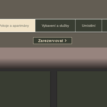
Pokoje a apartmány
Vybavení a služby
Umístění
Zarezervovat
Studio typu superior z balko