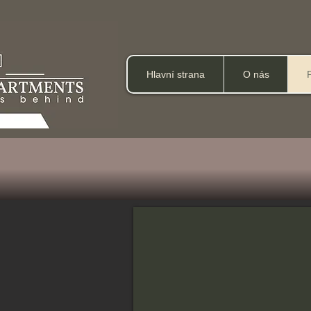
Hlavní strana
O nás
Standardní studio s balkonem