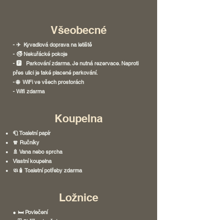
Všeobecné
- ✈ Kyvadlová doprava na letiště
- 🚭 Nekuřácké pokoje
- 🅿 Parkování zdarma. Je nutná rezervace. Naproti
přes ulici je také placené parkování.
- 🌐 WiFi ve všech prostorách
- Wifi zdarma
Koupelna
🧻 Toaletní papír
🧣 Ručníky
🚿 Vana nebo sprcha
Vlastní koupelna
🧼🧴 Toaletní potřeby zdarma
Ložnice
● 🛏 Povlečení