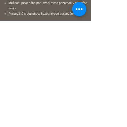
Možnost placeného parkování mimo pozemek v ulici přes
silnici
Parkoviště s obsluhou; Bezbariérové parkování
Doprava
Kyvadlová doprava (Dodatečný poplatek)
Letištní transfer (Dodatečný poplatek)
Služby na recepci
🛅 Úschovna zavazadel
💱 Směnárna
Expresní přihlášení/odhlášení
2️⃣4️⃣hodinová recepce
Různé
Klimatizace
Rodinné pokoje
Nekuřácké pokoje
Úklidové služby