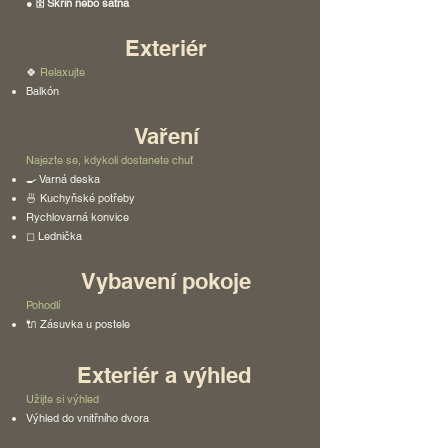
● 🗄 Skříň nebo šatna
Exteriér
🍀
Relaxujte
Balkón
Vaření
Najezte se, kdykoli dostanete chuť
🍳 Varná deska
🍜 Kuchyňské potřeby
Rychlovarná konvice
◻ Lednička
Vybavení pokoje
Pohodlí
🔌 Zásuvka u postele
Exteriér a výhled
Užijte si výhled
Výhled do vnitřního dvora