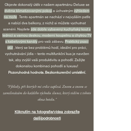
Objevte dokonalý útěk v našem apartmánu Deluxe se
dvěma klimatizovanými pokoji
a úchvatným
výhledem
na moře
. Tento apartmán se nachází v nejvyšším patře
a nabízí dva balkony, z nichž si můžete vychutnat
scenérii. Najdete
zde dobře vybavený kuchyňský kout s
lednicí a varnou deskou, moderní koupelnu a chytrou TV
s kabelovými kanály
pro vaši zábavu.
Praktický psací
stůl
, který se bez problémů hodí, ideální pro práci,
vychutnávání jídla – tento multifunkční kus je navržen
tak, aby zvýšil vaši produktivitu a pohodlí. Zažijte
dokonalou kombinaci pohodlí a luxusu!
Pozoruhodná hodnota. Bezkonkurenční umístění.
"Výhledy, při kterých mi srdce zaplesá. Znovu a znovu se
zamilovávám do každého východu slunce, který vidím z tohoto
okna hotelu."
Kliknutím na fotografie/videa zobrazíte
další
podrobnosti