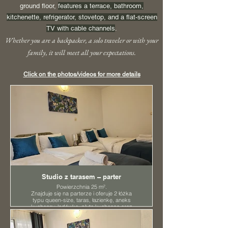
ground floor,
features a terrace, bathroom,
kitchenette, refrigera
tor, stovetop, and a flat-screen
TV with cable channels
.
Whether you are a backpacker, a solo traveler or with your
family, it will meet all your expectations.
Click on the photos/videos for more details
Studio z tarasem – parter
Powierzchnia 25 m².
Znajduje się na parterze i oferuje 2 łóżka
typu queen-size, taras, łazienkę, aneks
kuchenny, lodówkę, płytę kuchenną oraz
telewizor z płaskim ekranem i dostępem do
kanałów kablowych.