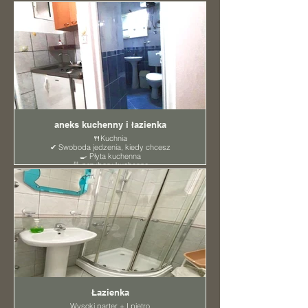
aneks kuchenny i łazienka
🍴Kuchnia
✔ Swoboda jedzenia, kiedy chcesz
🍳 Płyta kuchenna
🍜 przybory kuchenne
- Czajnik elektryczny
◻ Lodówka
Łazienka
Wysoki parter + I piętro