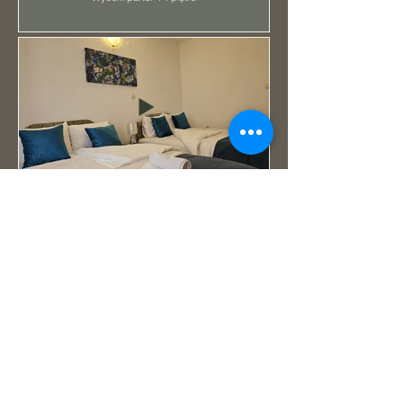
Studio na parterze - taras nr 2
Znajduje się na parterze i składa się z 2
łóżek typu queen-size.