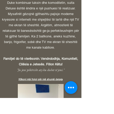
Duke kombinuar luksin dhe komoditetin, suita
Deluxe është ëndrra e një pushuesi të realizuar.
Mysafirët gëzojnë gjithashtu pajisje moderne
kryesore si interneti me
shpejtësi të lartë dhe një TV
me ekran të sheshtë. Argëtim, atmosferë të
relaksuar të banesës
është ge-ja perfekte
ushqim për
të gjithë familjen. Ka 2 ballkone, aneks kuzhine,
banjo, frigorifer, sobë dhe TV me ekran të sheshtë
me kanale kabllore.
Familjet do të vlerësonin. Vendndodhja, Komuniteti,
Cilësia e Jetesës. Fillon Këtu!
"Ju jeni pikërisht aty ku duhet të jeni."
Klikoni mbi fotot për më shumë detaje