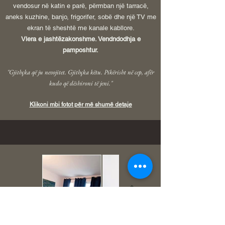
vendosur në katin e parë, përmban një tarracë,
aneks kuzhine, banjo, frigorifer, sobë dhe një TV me
ekran të sheshtë me kanale kabllore.
Vlera e jashtëzakonshme. Vendndodhja e
pamposhtur.
"Gjithçka që ju nevojitet. Gjithçka këtu. Pikërisht në cep, afër
kudo që dëshironi të jeni."
Klikoni mbi fotot për më shumë detaje