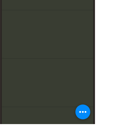
استوديو سوبرير مع شرفة
استوديو ديلوكس
استوديو ديلوكس مع إطلالة على البحر