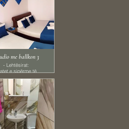
udio me ballkon 3
- Lehtësirat: ​
atet e sipërme të
sueshme vetëm nga
shkallët
Liri
rdërobë ose dollap
artament privat ne
pallat
Kondicioner
Frigorifer
Kazan elektrik