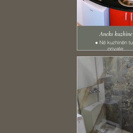
lini stresin pas
Aneks kuzhine
● Në kuzhinën tu
private:
- Frigorifer
- Kazan elektri
- Sobë
- Enë gatimi