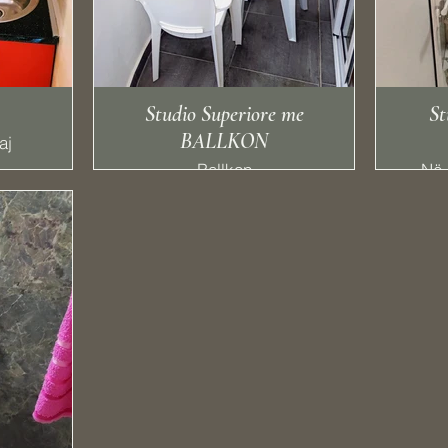
TV 
Studio Superiore me
St
P
BALLKON
aj
Ballkon
Në 

k
