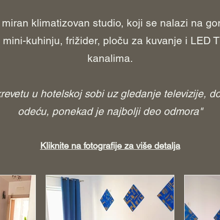
 miran klimatizovan studio, koji se nalazi na g
, mini-kuhinju, frižider, ploču za kuvanje i LED
kanalima.
revetu u hotelskoj sobi uz gledanje televizije, d
odeću, ponekad je najbolji deo odmora"
Kliknite na fotografije za više detalja