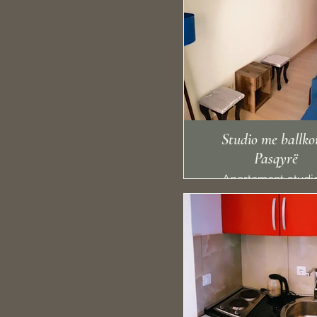
Studio me ballko
Pasqyrë
Apartament studi
dekoruar bukur 
ballkon me një an
kuzhine, kondicione
me ekran të shesh
banjo, tualetin fal
frigorifer, internet 
falas.
Shijoni qëndrimin tu