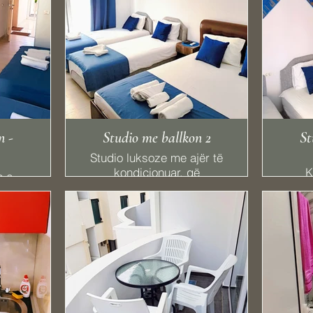
n -
Studio me ballkon 2
St
Studio luksoze me ajër të
kondicionuar, që
K
o e
kombinon luksin dhe
akse
me
komoditetin, e vendosur
eks
në katin e sipërm, me
r, TV
ballkon, banjo, aneks
Ga
të,
kuzhine, frigorifer, sobë
Ap
as,
dhe TV me ekran të
Wi-Fi
sheshtë me kanale
kabllore.
aj dhe