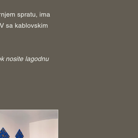
ornjem spratu, ima
 TV sa kablovskim
ok nosite lag
odnu