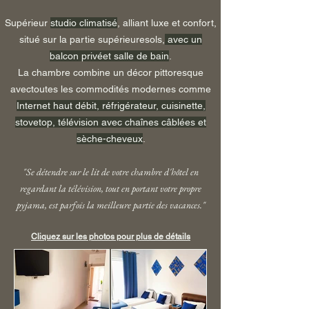
Supérieu
r
studio climatisé
, alliant luxe et confort,
situé sur la partie supérieure
sols,
avec un
balcon privé
et salle de bain
.
La chambre combine un décor pittoresque
avec
toutes les commodités modernes comme
Internet haut débit, réfrigérateur, cuisinette,
st
ovetop, télévision avec chaînes câblées et
sèche-cheveux
.
"Se détendre sur le lit de votre chambre d'hôtel en
regardant la télévision, tout en portant votre propre
pyjama, est parfois la meilleure partie des vacances."
Cliquez sur les photos pour plus de détails