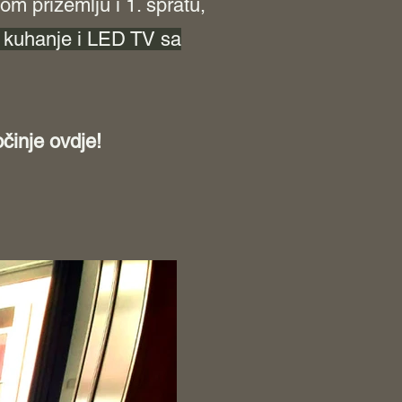
om prizemlju
i 1. spratu,
a kuhanje
i LED TV sa
očinje ovdje!