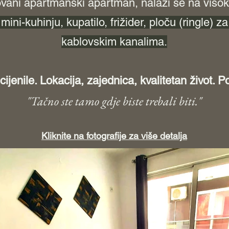
zovani apartmanski apartman, nalazi se
na visok
ini-kuhinju, kupatilo, frižider, ploču (ringle) z
kablovskim kanalima.
cijenile. Lokacija, zajednica, kvalitetan život. P
"Tačno ste tamo gdje biste trebali biti."
Kliknite na fotografije za više detalja