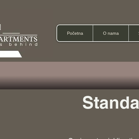
Početna
O nama
Standa