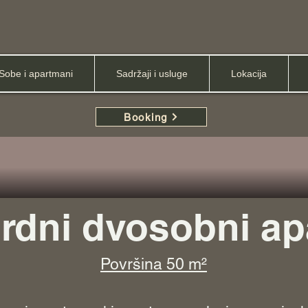
Sobe i apartmani
Sadržaji i usluge
Lokacija
Booking
rdni dvosobni a
Površin
a 50 m²